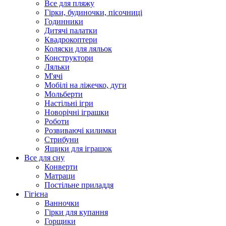
Все для пляжу
Гірки, будиночки, пісочниці
Годинники
Дитячі палатки
Квадрокоптери
Коляски для ляльок
Конструктори
Ляльки
М'ячі
Мобілі на ліжечко, дуги
Мольберти
Настільні ігри
Новорічні іграшки
Роботи
Розвиваючі килимки
Стрибуни
Ящики для іграшок
Все для сну
Конверти
Матраци
Постільне приладдя
Гігієна
Ванночки
Гірки для купання
Горщики