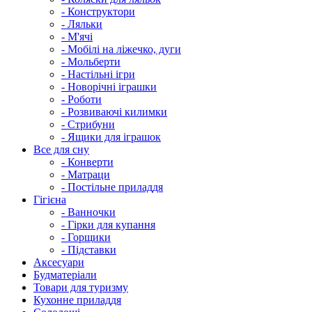
- Конструктори
- Ляльки
- М'ячі
- Мобілі на ліжечко, дуги
- Мольберти
- Настільні ігри
- Новорічні іграшки
- Роботи
- Розвиваючі килимки
- Стрибуни
- Ящики для іграшок
Все для сну
- Конверти
- Матраци
- Постільне приладдя
Гігієна
- Ванночки
- Гірки для купання
- Горщики
- Підставки
Аксесуари
Будматеріали
Товари для туризму
Кухонне приладдя