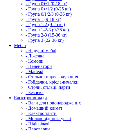
- Група 0+/1 (0-18 кг)
- Група 0+/1/2 (0-25 кг)
- Група 0/1/2/3 (0-36 кг)
- Група 1 (9-18 кг)
- Група 1-2 (9-25 кг)
- Група 1-2-3 (9-36 кг)
- Група 2-3 (15-36 кг)
- Група 3 (22-36 кг)
Меблі
- Надувні меблі
- Ліжечка
- Комоди
- Пеленатори
- Манежі
- Стільчики для годування
- Гойдалки, крісла-качалки
- Столи, стільці, парти
- Безпека
Електроприлади
- Ваги для новонароджених
- Домашній клімат
- Електроплити
- Молоковідсмоктувачі
- Підігрівачі
- Пароварки