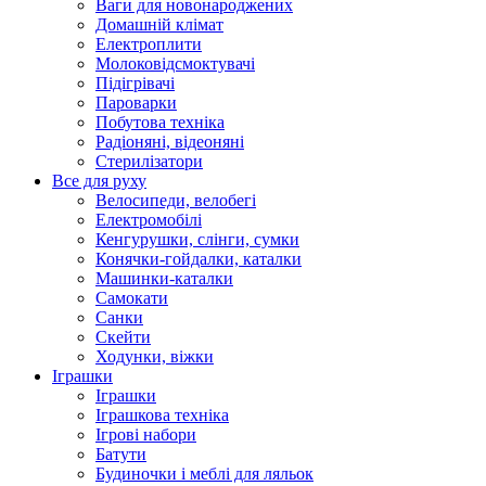
Ваги для новонароджених
Домашній клімат
Електроплити
Молоковідсмоктувачі
Підігрівачі
Пароварки
Побутова техніка
Радіоняні, відеоняні
Стерилізатори
Все для руху
Велосипеди, велобегі
Електромобілі
Кенгурушки, слінги, сумки
Конячки-гойдалки, каталки
Машинки-каталки
Самокати
Санки
Скейти
Ходунки, віжки
Іграшки
Іграшки
Іграшкова техніка
Ігрові набори
Батути
Будиночки і меблі для ляльок