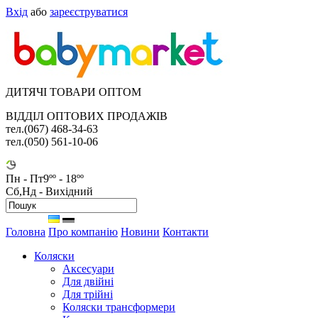
Вхід
або
зареєструватися
ДИТЯЧІ ТОВАРИ ОПТОМ
ВІДДІЛ ОПТОВИХ ПРОДАЖІВ
тел.(067) 468-34-63
тел.(050) 561-10-06
Пн - Пт
9ºº - 18ºº
Сб,Нд - Вихідний
Головна
Про компанію
Новини
Контакти
Коляски
Аксесуари
Для двійні
Для трійні
Коляски трансформери