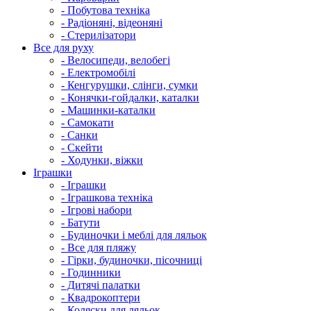
- Побутова техніка
- Радіоняні, відеоняні
- Стерилізатори
Все для руху
- Велосипеди, велобегі
- Електромобілі
- Кенгурушки, слінги, сумки
- Конячки-гойдалки, каталки
- Машинки-каталки
- Самокати
- Санки
- Скейти
- Ходунки, віжки
Іграшки
- Іграшки
- Іграшкова техніка
- Ігрові набори
- Батути
- Будиночки і меблі для ляльок
- Все для пляжу
- Гірки, будиночки, пісочниці
- Годинники
- Дитячі палатки
- Квадрокоптери
- Коляски для ляльок