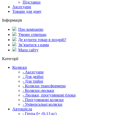
Підставки
Аксесуари
Товари для дому
Інформація
Про компанію
Умови співпрац
Де купити товар в роздріб?
Зв’язатися з нами
Мапа сайту
Категорії
Коляски
- Аксесуари
- Для двійні
- Для трійні
- Коляски трансформери
- Коляски-люльки
- Люльки, прогулянкові блоки
- Прогулянкові коляски
- Універсальні коляски
Автокрісла
- Група 0+ (0-13 кг)