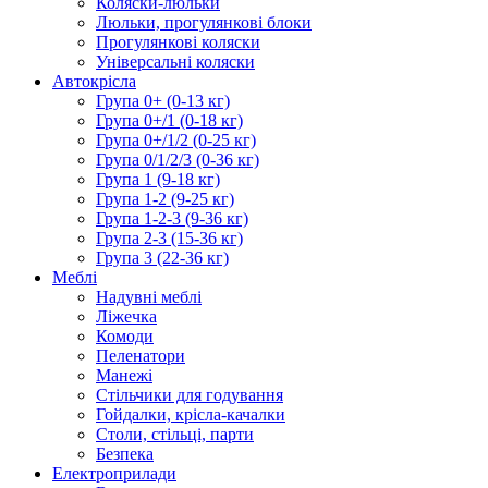
Коляски-люльки
Люльки, прогулянкові блоки
Прогулянкові коляски
Універсальні коляски
Автокрісла
Група 0+ (0-13 кг)
Група 0+/1 (0-18 кг)
Група 0+/1/2 (0-25 кг)
Група 0/1/2/3 (0-36 кг)
Група 1 (9-18 кг)
Група 1-2 (9-25 кг)
Група 1-2-3 (9-36 кг)
Група 2-3 (15-36 кг)
Група 3 (22-36 кг)
Меблі
Надувні меблі
Ліжечка
Комоди
Пеленатори
Манежі
Стільчики для годування
Гойдалки, крісла-качалки
Столи, стільці, парти
Безпека
Електроприлади