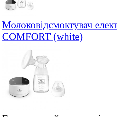
Молоковідсмоктувач елек
COMFORT (white)