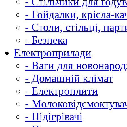
- Стільчики для году
- Гойдалки, крісла-ка
- Столи, стільці, парт
- Безпека
Електроприлади
- Ваги для новонаро
- Домашній клімат
- Електроплити
- Молоковідсмоктува
- Підігрівачі