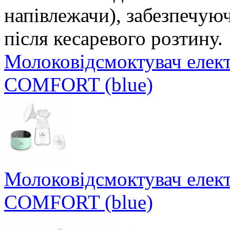
напівлежачи), забезпечую
після кесаревого розтин
Молоковідсмоктувач елек
COMFORT (blue)
Молоковідсмоктувач елек
COMFORT (blue)