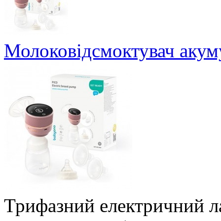
Молоковідсмоктувач аку
Трифазний електричний ла