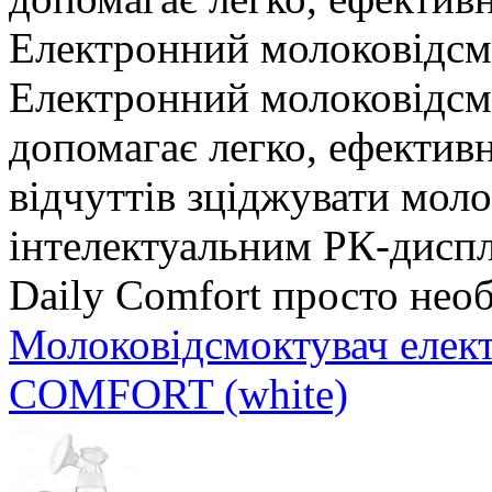
Електронний молоковідсм
Електронний молоковідсмо
допомагає легко, ефектив
відчуттів зціджувати мол
інтелектуальним РК-дисп
Daily Comfort просто нео
Молоковідсмоктувач елек
COMFORT (white)