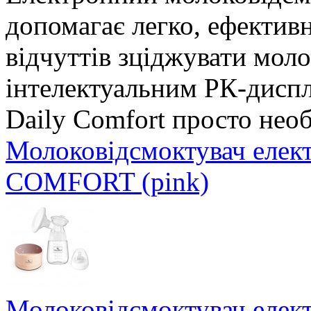
допомагає легко, ефектив
відчуттів зціджувати мол
інтелектуальним РК-дисп
Daily Comfort просто нео
Молоковідсмоктувач елек
COMFORT (pink)
Молоковідсмоктувач елек