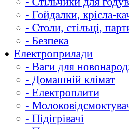
- Стільчики для году
- Гойдалки, крісла-ка
- Столи, стільці, парт
- Безпека
Електроприлади
- Ваги для новонаро
- Домашній клімат
- Електроплити
- Молоковідсмоктува
- Підігрівачі