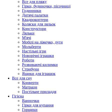
Все для пляжу
Гірки, будиночки, пісочниці
Годинники
Дитячі палатки
Квадрокоптери
Коляски для ляльок
Конструктори
Ляльки
М'ячі
Мобілі на ліжечко, дуги
Мольберти
Настільні ігри
Новорічні іграшки
Роботи
Розвиваючі килимки
Стрибуни
Ящики для іграшок
Все для сну
Конверти
Матраци
Постільне приладдя
Гігієна
Ванночки
Гірки для купання
Горщики