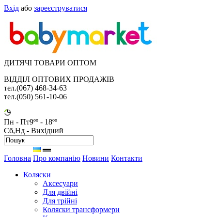
Вхід
або
зареєструватися
ДИТЯЧІ ТОВАРИ ОПТОМ
ВІДДІЛ ОПТОВИХ ПРОДАЖІВ
тел.(067) 468-34-63
тел.(050) 561-10-06
Пн - Пт
9ºº - 18ºº
Сб,Нд - Вихідний
Головна
Про компанію
Новини
Контакти
Коляски
Аксесуари
Для двійні
Для трійні
Коляски трансформери