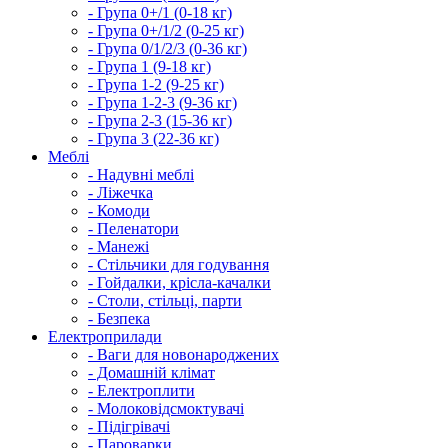
- Група 0+/1 (0-18 кг)
- Група 0+/1/2 (0-25 кг)
- Група 0/1/2/3 (0-36 кг)
- Група 1 (9-18 кг)
- Група 1-2 (9-25 кг)
- Група 1-2-3 (9-36 кг)
- Група 2-3 (15-36 кг)
- Група 3 (22-36 кг)
Меблі
- Надувні меблі
- Ліжечка
- Комоди
- Пеленатори
- Манежі
- Стільчики для годування
- Гойдалки, крісла-качалки
- Столи, стільці, парти
- Безпека
Електроприлади
- Ваги для новонароджених
- Домашній клімат
- Електроплити
- Молоковідсмоктувачі
- Підігрівачі
- Пароварки