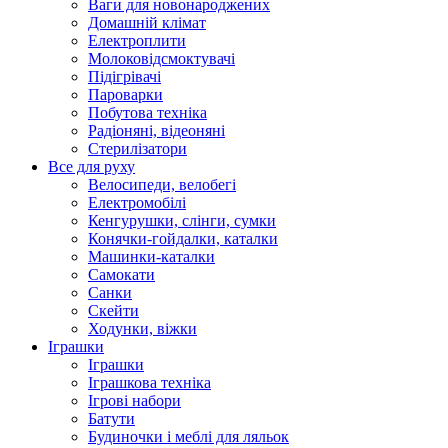
Ваги для новонароджених
Домашній клімат
Електроплити
Молоковідсмоктувачі
Підігрівачі
Пароварки
Побутова техніка
Радіоняні, відеоняні
Стерилізатори
Все для руху
Велосипеди, велобегі
Електромобілі
Кенгурушки, слінги, сумки
Конячки-гойдалки, каталки
Машинки-каталки
Самокати
Санки
Скейти
Ходунки, віжки
Іграшки
Іграшки
Іграшкова техніка
Ігрові набори
Батути
Будиночки і меблі для ляльок