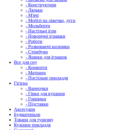
- Конструктори
- Ляльки
- М'ячі
- Мобілі на ліжечко, дуги
- Мольберти
- Настільні ігри
- Новорічні іграшки
- Роботи
- Розвиваючі килимки
- Стрибуни
- Ящики для іграшок
Все для сну
- Конверти
- Матраци
- Постільне приладдя
Гігієна
- Ванночки
- Гірки для купання
- Горщики
- Підставки
Аксесуари
Будматеріали
Товари для туризму
Кухонне приладдя