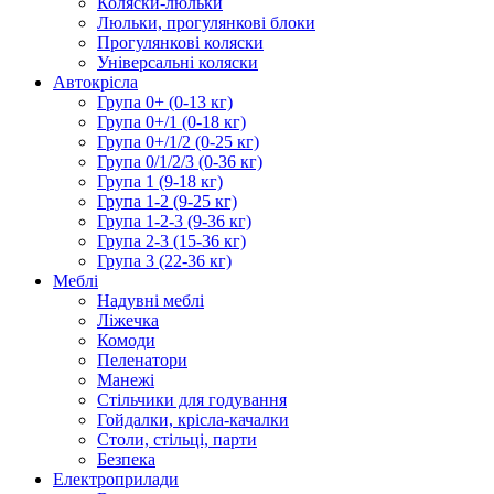
Коляски-люльки
Люльки, прогулянкові блоки
Прогулянкові коляски
Універсальні коляски
Автокрісла
Група 0+ (0-13 кг)
Група 0+/1 (0-18 кг)
Група 0+/1/2 (0-25 кг)
Група 0/1/2/3 (0-36 кг)
Група 1 (9-18 кг)
Група 1-2 (9-25 кг)
Група 1-2-3 (9-36 кг)
Група 2-3 (15-36 кг)
Група 3 (22-36 кг)
Меблі
Надувні меблі
Ліжечка
Комоди
Пеленатори
Манежі
Стільчики для годування
Гойдалки, крісла-качалки
Столи, стільці, парти
Безпека
Електроприлади