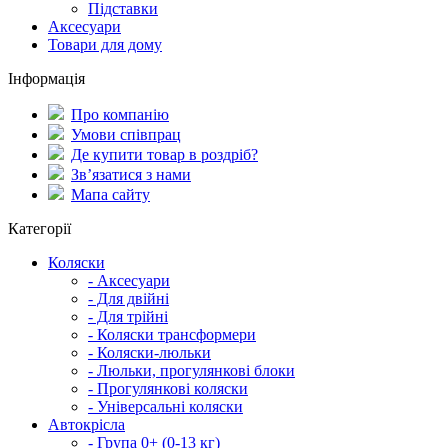
Підставки
Аксесуари
Товари для дому
Інформація
Про компанію
Умови співпрац
Де купити товар в роздріб?
Зв’язатися з нами
Мапа сайту
Категорії
Коляски
- Аксесуари
- Для двійні
- Для трійні
- Коляски трансформери
- Коляски-люльки
- Люльки, прогулянкові блоки
- Прогулянкові коляски
- Універсальні коляски
Автокрісла
- Група 0+ (0-13 кг)