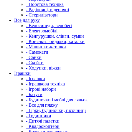
- Побутова техніка
- Радіоняні, відеоняні
- Стерилізатори
Все для руху
- Велосипеди, велобегі
- Електромобілі
- Кенгурушки, слінги, сумки
- Конячки-гойдалки, каталки
- Машинки-каталки
- Самокати
- Санки
- Скейти
- Ходунки, віжки
Іграшки
- Іграшки
- Іграшкова техніка
- Ігрові набори
- Батути
- Будиночки і меблі для ляльок
- Все для пляжу
- Гірки, будиночки, пісочниці
- Годинники
- Дитячі палатки
- Квадрокоптери
- Коляски для ляльок